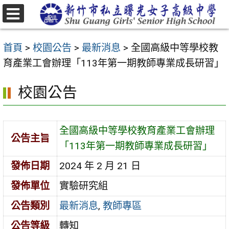
跳
至
選
主
單
首頁
>
校園公告
>
最新消息
>
全國高級中等學校教
要
育產業工會辦理「113年第一期教師專業成長研習」
內
容
校園公告
區
全國高級中等學校教育產業工會辦理
公告主旨
「113年第一期教師專業成長研習」
發佈日期
2024 年 2 月 21 日
發佈單位
實驗研究組
公告類別
最新消息
,
教師專區
公告等級
轉知