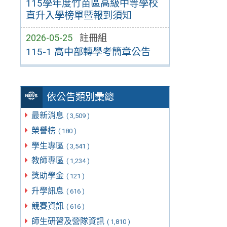
115學年度竹苗區高級中等學校
直升入學榜單暨報到須知
2026-05-25
註冊組
115-1 高中部轉學考簡章公告
依公告類別彙總
最新消息
( 3,509 )
榮譽榜
( 180 )
學生專區
( 3,541 )
教師專區
( 1,234 )
獎助學金
( 121 )
升學訊息
( 616 )
競賽資訊
( 616 )
師生研習及營隊資訊
( 1,810 )