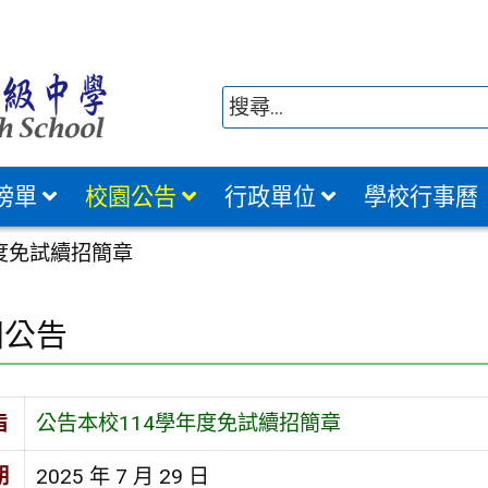
榜單
校園公告
行政單位
學校行事曆
度免試續招簡章
園公告
旨
公告本校114學年度免試續招簡章
期
2025 年 7 月 29 日