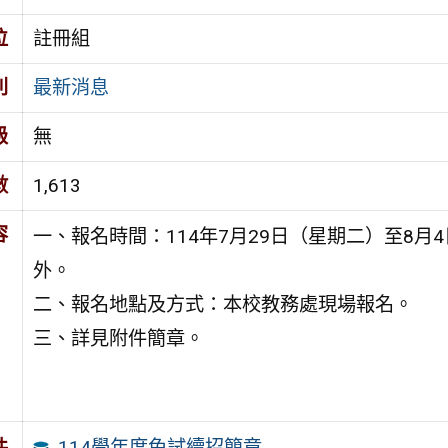
位
註冊組
別
最新消息
級
無
數
1,613
容
一、報名時間：114年7月29日（星期二）至8月4
外。
二、報名地點及方式：本校教務處現場報名。
三、詳見附件簡章。
114學年度免試續招簡章
件