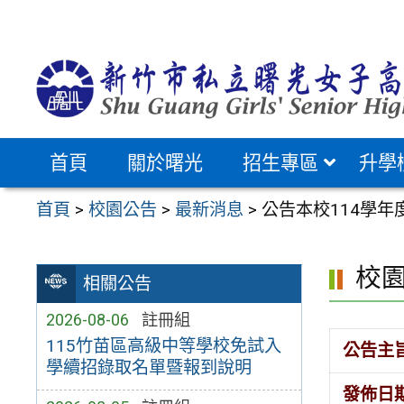
跳
至
主
要
內
容
首頁
關於曙光
招生專區
升學
區
首頁
>
校園公告
>
最新消息
>
公告本校114學年
校
相關公告
2026-08-06
註冊組
115竹苗區高級中等學校免試入
公告主
學續招錄取名單暨報到說明
發佈日