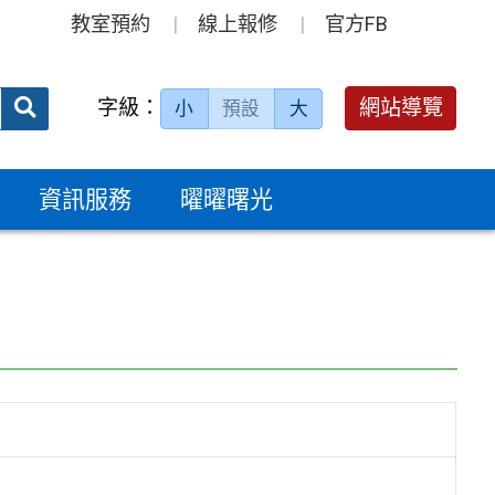
教室預約
線上報修
官方FB
送出
字級：
網站導覽
小
預設
大
搜
尋：
資訊服務
曜曜曙光