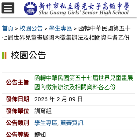
跳
至
選
主
單
首頁
>
校園公告
>
學生專區
>
函轉中華民國第五十
要
七屆世界兒童畫展國內徵集辦法及相關資料各乙份
內
容
校園公告
區
函轉中華民國第五十七屆世界兒童畫展
公告主旨
國內徵集辦法及相關資料各乙份
發佈日期
2026 年 2 月 09 日
發佈單位
訓育組
公告類別
學生專區
,
競賽資訊
公告等級
轉知