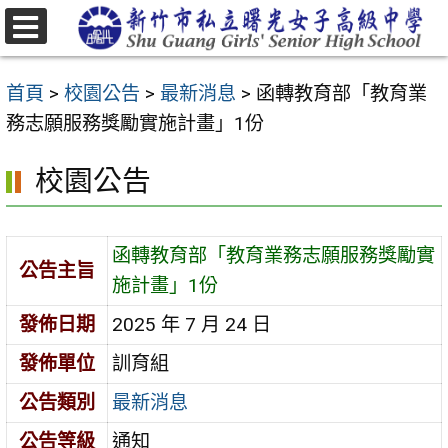
跳
至
選
主
單
首頁
>
校園公告
>
最新消息
>
函轉教育部「教育業
要
務志願服務獎勵實施計畫」1份
內
容
校園公告
區
函轉教育部「教育業務志願服務獎勵實
公告主旨
施計畫」1份
發佈日期
2025 年 7 月 24 日
發佈單位
訓育組
公告類別
最新消息
公告等級
通知