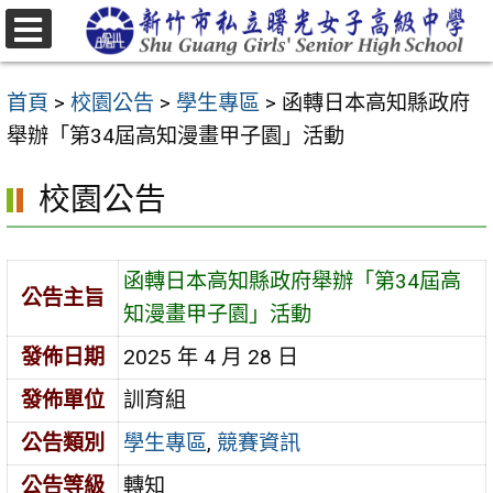
跳
至
選
主
單
首頁
>
校園公告
>
學生專區
>
函轉日本高知縣政府
要
舉辦「第34屆高知漫畫甲子園」活動
內
容
校園公告
區
函轉日本高知縣政府舉辦「第34屆高
公告主旨
知漫畫甲子園」活動
發佈日期
2025 年 4 月 28 日
發佈單位
訓育組
公告類別
學生專區
,
競賽資訊
公告等級
轉知