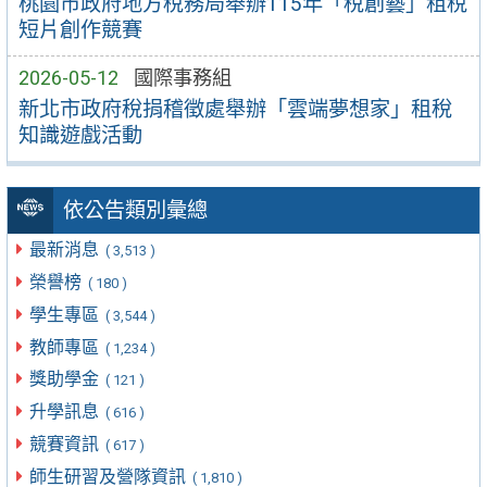
桃園市政府地方稅務局舉辦115年「稅創藝」租稅
短片創作競賽
2026-05-12
國際事務組
新北市政府稅捐稽徵處舉辦「雲端夢想家」租稅
知識遊戲活動
依公告類別彙總
最新消息
( 3,513 )
榮譽榜
( 180 )
學生專區
( 3,544 )
教師專區
( 1,234 )
獎助學金
( 121 )
升學訊息
( 616 )
競賽資訊
( 617 )
師生研習及營隊資訊
( 1,810 )