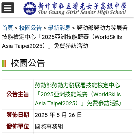
跳
至
選
主
單
首頁
>
校園公告
>
最新消息
>
勞動部勞動力發展署
要
技能檢定中心「2025亞洲技能競賽（WorldSkills
內
Asia Taipei2025）」免費參訪活動
容
區
校園公告
勞動部勞動力發展署技能檢定中心
公告主旨
「2025亞洲技能競賽（WorldSkills
Asia Taipei2025）」免費參訪活動
發佈日期
2025 年 5 月 26 日
發佈單位
國際事務組