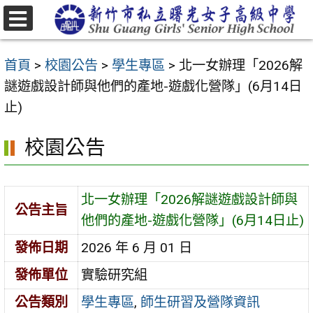
跳
至
選
主
單
首頁
>
校園公告
>
學生專區
>
北一女辦理「2026解
要
謎遊戲設計師與他們的產地-遊戲化營隊」(6月14日
內
止)
容
區
校園公告
北一女辦理「2026解謎遊戲設計師與
公告主旨
他們的產地-遊戲化營隊」(6月14日止)
發佈日期
2026 年 6 月 01 日
發佈單位
實驗研究組
公告類別
學生專區
,
師生研習及營隊資訊