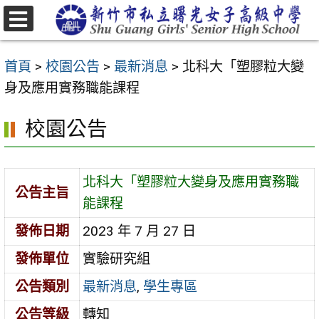
跳
至
選
主
單
首頁
>
校園公告
>
最新消息
>
北科大「塑膠粒大變
要
身及應用實務職能課程
內
容
校園公告
區
北科大「塑膠粒大變身及應用實務職
公告主旨
能課程
發佈日期
2023 年 7 月 27 日
發佈單位
實驗研究組
公告類別
最新消息
,
學生專區
公告等級
轉知