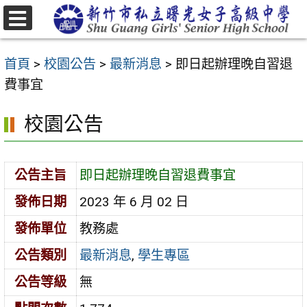
跳
至
選
主
單
首頁
>
校園公告
>
最新消息
>
即日起辦理晚自習退
要
費事宜
內
容
校園公告
區
公告主旨
即日起辦理晚自習退費事宜
發佈日期
2023 年 6 月 02 日
發佈單位
教務處
公告類別
最新消息
,
學生專區
公告等級
無