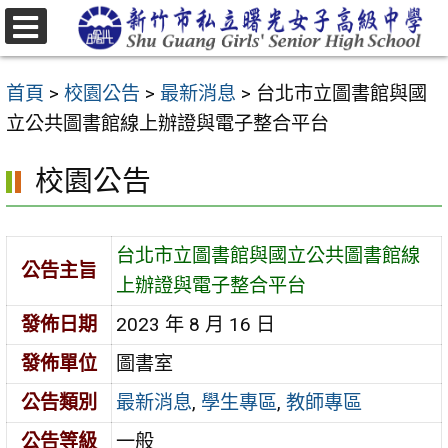
跳
至
選
主
單
首頁
>
校園公告
>
最新消息
>
台北市立圖書館與國
要
立公共圖書館線上辦證與電子整合平台
內
容
校園公告
區
台北市立圖書館與國立公共圖書館線
公告主旨
上辦證與電子整合平台
發佈日期
2023 年 8 月 16 日
發佈單位
圖書室
公告類別
最新消息
,
學生專區
,
教師專區
公告等級
一般