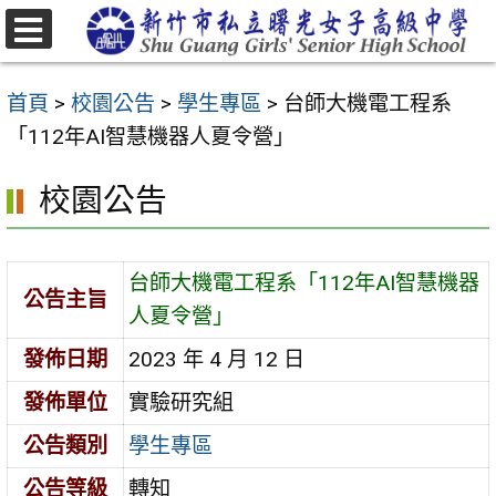
跳
至
選
主
單
首頁
>
校園公告
>
學生專區
>
台師大機電工程系
要
「112年AI智慧機器人夏令營」
內
容
校園公告
區
台師大機電工程系「112年AI智慧機器
公告主旨
人夏令營」
發佈日期
2023 年 4 月 12 日
發佈單位
實驗研究組
公告類別
學生專區
公告等級
轉知