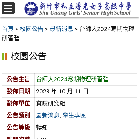
跳
至
選
主
單
首頁
>
校園公告
>
最新消息
>
台師大2024寒期物理
要
研習營
內
容
校園公告
區
公告主旨
台師大2024寒期物理研習營
發佈日期
2023 年 10 月 11 日
發佈單位
實驗研究組
公告類別
最新消息
,
學生專區
公告等級
轉知