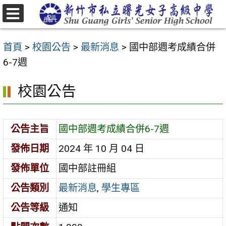
跳
至
選
主
單
首頁
>
校園公告
>
最新消息
>
國中部週考成績合併
要
6-7週
內
容
校園公告
區
公告主旨
國中部週考成績合併6-7週
發佈日期
2024 年 10 月 04 日
發佈單位
國中部註冊組
公告類別
最新消息
,
學生專區
公告等級
通知