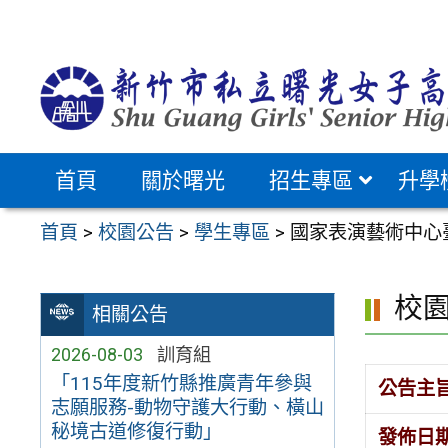
跳
至
主
要
內
容
首頁
關於曙光
招生專區
升學
區
首頁
>
校園公告
>
學生專區
>
國家表演藝術中心臺
校
相關公告
2026-08-03
訓育組
「115年度新竹縣推廣青年參與
公告主
志願服務-動物守護大行動、橫山
秘境古道修復行動」
發佈日