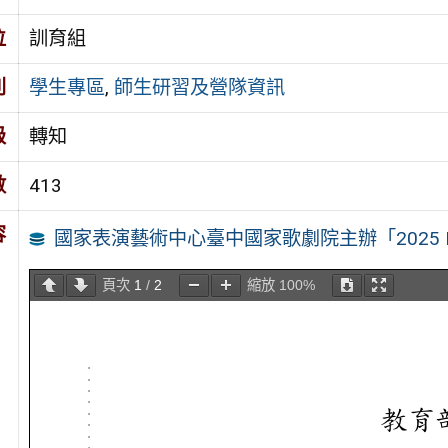
位
訓育組
別
學生專區
,
師生研習及營隊資訊
級
轉知
數
413
容
國家表演藝術中心臺中國家歌劇院主辦「2025 
頁次
1
/
2
縮放
100%