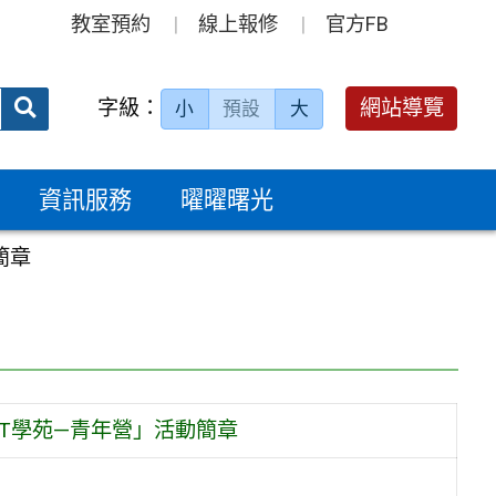
教室預約
線上報修
官方FB
送出
字級：
網站導覽
小
預設
大
搜
尋：
資訊服務
曜曜曙光
簡章
TT學苑—青年營」活動簡章