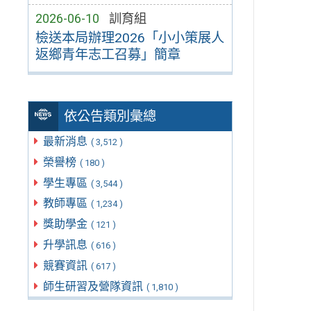
2026-06-10
訓育組
檢送本局辦理2026「小小策展人
返鄉青年志工召募」簡章
依公告類別彙總
最新消息
( 3,512 )
榮譽榜
( 180 )
學生專區
( 3,544 )
教師專區
( 1,234 )
獎助學金
( 121 )
升學訊息
( 616 )
競賽資訊
( 617 )
師生研習及營隊資訊
( 1,810 )