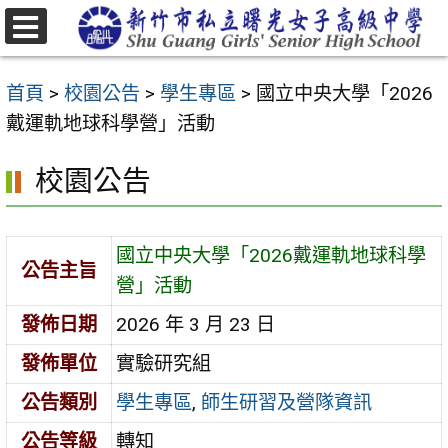
跳
至
選
主
單
首頁
>
校園公告
>
學生專區
>
國立中央大學「2026
要
戴運軌地球科學營」活動
內
容
校園公告
區
國立中央大學「2026戴運軌地球科學
公告主旨
營」活動
發佈日期
2026 年 3 月 23 日
發佈單位
實驗研究組
公告類別
學生專區
,
師生研習及營隊資訊
公告等級
轉知