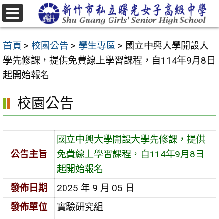
跳
至
選
主
單
首頁
>
校園公告
>
學生專區
>
國立中興大學開設大
要
學先修課，提供免費線上學習課程，自114年9月8日
內
起開始報名
容
區
校園公告
國立中興大學開設大學先修課，提供
公告主旨
免費線上學習課程，自114年9月8日
起開始報名
發佈日期
2025 年 9 月 05 日
發佈單位
實驗研究組