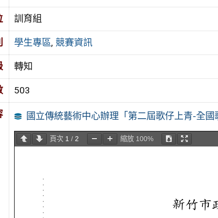
位
訓育組
別
學生專區
,
競賽資訊
級
轉知
數
503
容
國立傳統藝術中心辦理「第二屆歌仔上青-全國歌
頁次
1
/
2
縮放
100%