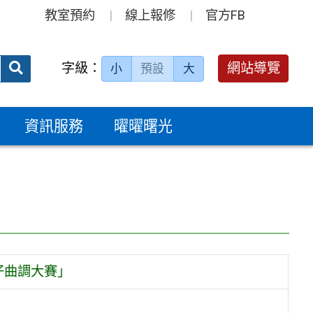
教室預約
線上報修
官方FB
送出
字級：
網站導覽
小
預設
大
搜
尋：
資訊服務
曜曜曙光
仔曲調大賽」