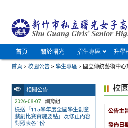
跳
至
主
要
內
容
首頁
關於曙光
招生專區
升學
區
首頁
>
校園公告
>
學生專區
>
國立傳統藝術中心
校
相關公告
2026-08-07
訓育組
檢送「115學年度全國學生創意
公告主
戲劇比賽實施要點」及修正內容
對照表各1份
發佈日