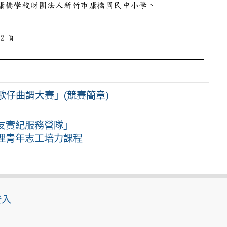
歌仔曲調大賽」(競賽簡章)
友實紀服務營隊」
理青年志工培力課程
登入