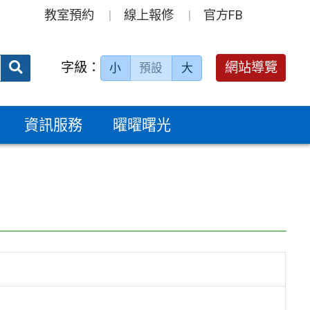
教室預約
線上報修
官方FB
送出
字級：
網站導覽
小
預設
大
搜
尋：
資訊服務
曜曜曙光