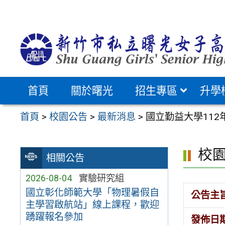
跳
至
主
要
內
容
首頁
關於曙光
招生專區
升學
區
首頁
>
校園公告
>
最新消息
>
國立勤益大學11
校
相關公告
2026-08-04
實驗研究組
國立彰化師範大學「物理暑假自
公告主
主學習啟航站」線上課程，歡迎
踴躍報名參加
發佈日