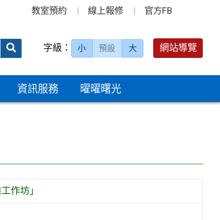
教室預約
線上報修
官方FB
送出
字級：
網站導覽
小
預設
大
搜
尋：
資訊服務
曜曜曙光
雕工作坊」