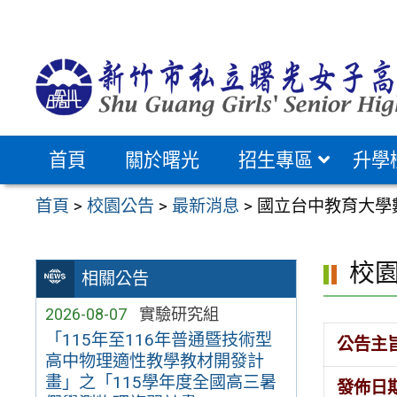
跳
至
主
要
內
容
首頁
關於曙光
招生專區
升學
區
首頁
>
校園公告
>
最新消息
>
國立台中教育大學
校
相關公告
2026-08-07
實驗研究組
「115年至116年普通暨技術型
公告主
高中物理適性教學教材開發計
畫」之「115學年度全國高三暑
發佈日