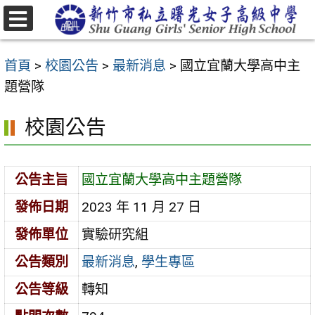
跳
至
選
主
單
首頁
>
校園公告
>
最新消息
>
國立宜蘭大學高中主
要
題營隊
內
容
校園公告
區
公告主旨
國立宜蘭大學高中主題營隊
發佈日期
2023 年 11 月 27 日
發佈單位
實驗研究組
公告類別
最新消息
,
學生專區
公告等級
轉知