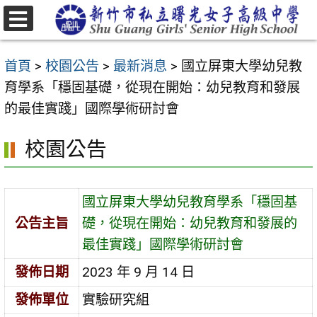
跳
至
選
主
單
首頁
>
校園公告
>
最新消息
>
國立屏東大學幼兒教
要
育學系「穩固基礎，從現在開始：幼兒教育和發展
內
的最佳實踐」國際學術研討會
容
區
校園公告
國立屏東大學幼兒教育學系「穩固基
公告主旨
礎，從現在開始：幼兒教育和發展的
最佳實踐」國際學術研討會
發佈日期
2023 年 9 月 14 日
發佈單位
實驗研究組