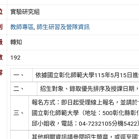
位
實驗研究組
別
教師專區
,
師生研習及營隊資訊
級
轉知
數
192
容
一、
依據國立彰化師範大學115年5月15日進修
二、
招生對象、錄取優先排序及授課日期
報名方式：即日起受理線上報名，並請於1
三、
國立彰化師範大學（地址：500彰化縣
邱小姐收，電話：04-7232105分機54
其他相關資訊請參閱招生簡章，或逕至國立彰化