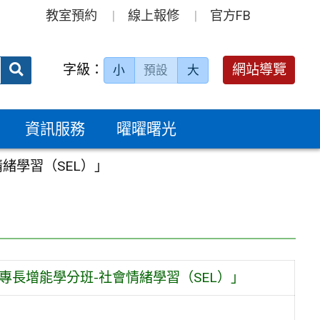
教室預約
線上報修
官方FB
送出
字級：
網站導覽
小
預設
大
搜
尋：
資訊服務
曜曜曙光
緒學習（SEL）」
專長增能學分班-社會情緒學習（SEL）」