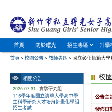
跳
至
主
要
內
容
首頁
關於曙光
招生專區
升學
區
首頁
>
校園公告
>
教師專區
>
國立彰化師範大學
校
相關公告
2026-07-31
實驗研究組
115學年度國立清華大學高中學
公告主
生科學研究人才培育計畫化學組
招生考試
發佈日