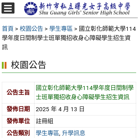
跳
至
選
主
單
首頁
>
校園公告
>
學生專區
>
國立彰化師範大學114
要
學年度日間制學士班單獨招收身心障礙學生招生資
內
訊
容
區
校園公告
國立彰化師範大學114學年度日間制學
公告主旨
士班單獨招收身心障礙學生招生資訊
發佈日期
2025 年 4 月 13 日
發佈單位
註冊組
公告類別
學生專區
,
升學訊息