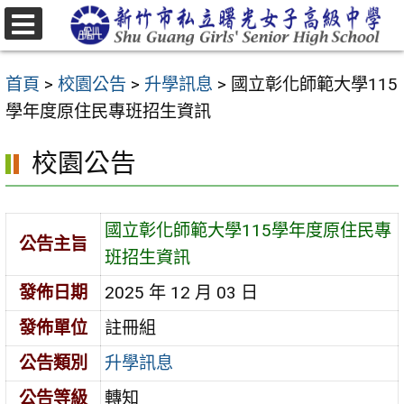
跳
至
選
主
單
首頁
>
校園公告
>
升學訊息
>
國立彰化師範大學115
要
學年度原住民專班招生資訊
內
容
校園公告
區
國立彰化師範大學115學年度原住民專
公告主旨
班招生資訊
發佈日期
2025 年 12 月 03 日
發佈單位
註冊組
公告類別
升學訊息
公告等級
轉知