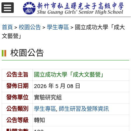
跳
至
選
主
單
首頁
>
校園公告
>
學生專區
>
國立成功大學「成大
要
文藝營」
內
容
校園公告
區
公告主旨
國立成功大學「成大文藝營」
發佈日期
2026 年 5 月 08 日
發佈單位
實驗研究組
公告類別
學生專區
,
師生研習及營隊資訊
公告等級
轉知