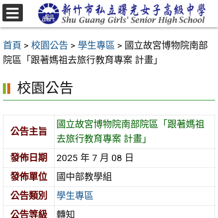
跳
至
選
主
單
首頁
>
校園公告
>
學生專區
>
國立故宮博物院南部
要
院區「跟著媽祖去旅行教育專案 計畫」
內
容
校園公告
區
國立故宮博物院南部院區「跟著媽祖
公告主旨
去旅行教育專案 計畫」
發佈日期
2025 年 7 月 08 日
發佈單位
國中部教學組
公告類別
學生專區
公告等級
轉知