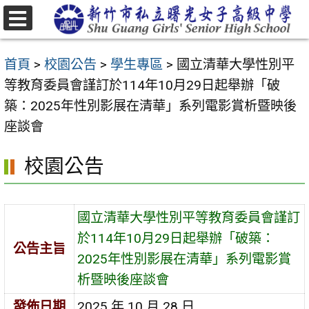
跳
至
選
主
單
首頁
>
校園公告
>
學生專區
>
國立清華大學性別平
要
等教育委員會謹訂於114年10月29日起舉辦「破
內
築：2025年性別影展在清華」系列電影賞析暨映後
容
座談會
區
校園公告
國立清華大學性別平等教育委員會謹訂
於114年10月29日起舉辦「破築：
公告主旨
2025年性別影展在清華」系列電影賞
析暨映後座談會
發佈日期
2025 年 10 月 28 日