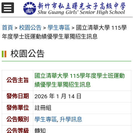
跳
至
選
主
單
首頁
>
校園公告
>
學生專區
>
國立清華大學 115學
要
年度學士班運動績優學生單獨招生訊息
內
容
校園公告
區
國立清華大學 115學年度學士班運動
公告主旨
績優學生單獨招生訊息
發佈日期
2026 年 1 月 14 日
發佈單位
註冊組
公告類別
學生專區
,
升學訊息
公告等級
轉知