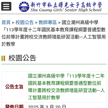
跳
至
選
主
單
首頁
>
校園公告
>
教師專區
>
國立潮州高級中學
要
「113學年度十二年國民基本教育課程綱要普通型數
內
位前導計畫跨校交流教師增能研習活動—人工智慧用
容
於教學
區
校園公告
國立潮州高級中學「113學年度十二年
國民基本教育課程綱要普通型數位前
公告主旨
導計畫跨校交流教師增能研習活動—人
工智慧用於教學
發佈日期
2025 年 3 月 20 日