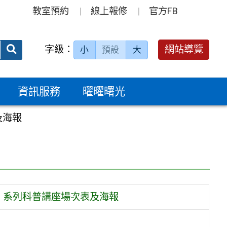
教室預約
線上報修
官方FB
送出
字級：
網站導覽
小
預設
大
搜
尋：
資訊服務
曜曜曙光
及海報
」系列科普講座場次表及海報