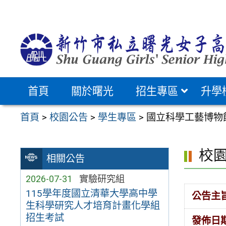
跳
至
主
要
內
容
首頁
關於曙光
招生專區
升學
區
首頁
>
校園公告
>
學生專區
>
國立科學工藝博物
校
相關公告
2026-07-31
實驗研究組
115學年度國立清華大學高中學
公告主
生科學研究人才培育計畫化學組
招生考試
發佈日