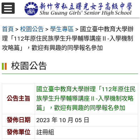
跳
至
選
主
單
首頁
>
校園公告
>
學生專區
>
國立臺中教育大學辦
要
理「112年原住民族學生升學輔導講座Ⅱ-入學機制
內
攻略篇」，歡迎有興趣的同學報名參加
容
區
校園公告
國立臺中教育大學辦理「112年原住民
公告主旨
族學生升學輔導講座Ⅱ-入學機制攻略
篇」，歡迎有興趣的同學報名參加
發佈日期
2023 年 10 月 05 日
發佈單位
註冊組