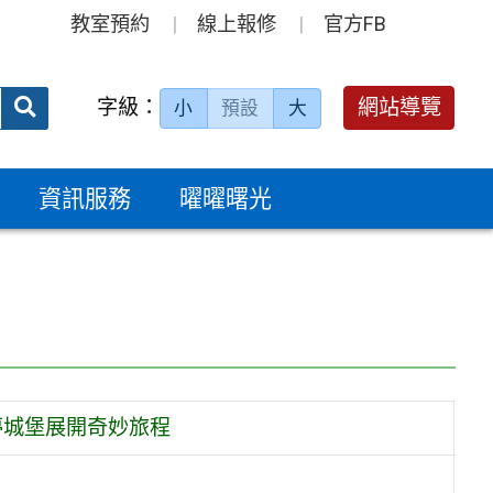
教室預約
線上報修
官方FB
送出
字級：
網站導覽
小
預設
大
搜
尋：
資訊服務
曜曜曙光
夢城堡展開奇妙旅程