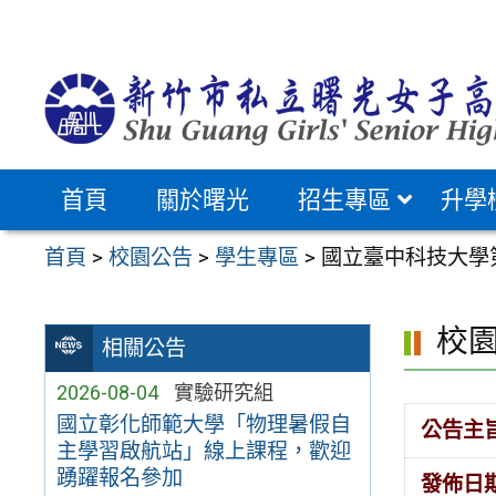
跳
至
主
要
內
容
首頁
關於曙光
招生專區
升學
區
首頁
>
校園公告
>
學生專區
>
國立臺中科技大學
校
相關公告
2026-08-04
實驗研究組
國立彰化師範大學「物理暑假自
公告主
主學習啟航站」線上課程，歡迎
踴躍報名參加
發佈日