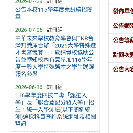
2026-07-29
註冊組
公告本校115學年度免試續招簡
發佈單
章
公告類
2026-07-05
註冊組
中華未來學校教育學會與TKB台
公告等
灣知識庫合辦「2026大學特殊選
才書審競賽」，敬請貴校協助公
點閱次
告並轉知校內有意參加116學年
度一般大學特殊選才之學生踴躍
公告內
報名參與
2026-06-16
註冊組
116學年度四技二專「甄選入
學」及「聯合登記分發入學」招
生，統一入學測驗(以下簡稱統
測)選採科目查詢系統網址及相關
資訊