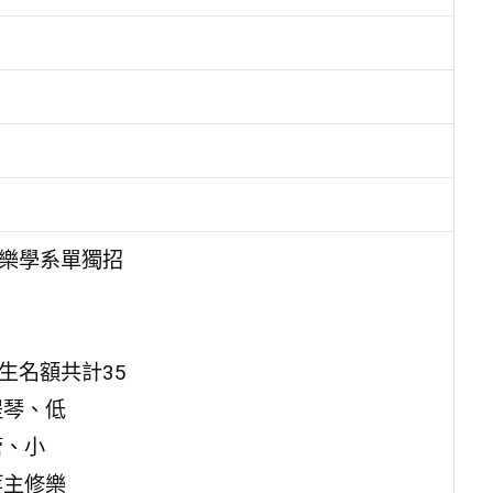
音樂學系單獨招
生名額共計35
提琴、低
管、小
等主修樂