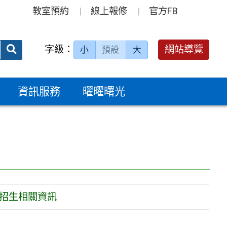
教室預約
線上報修
官方FB
送出
字級：
網站導覽
小
預設
大
搜
尋：
資訊服務
曜曜曙光
獨招生相關資訊