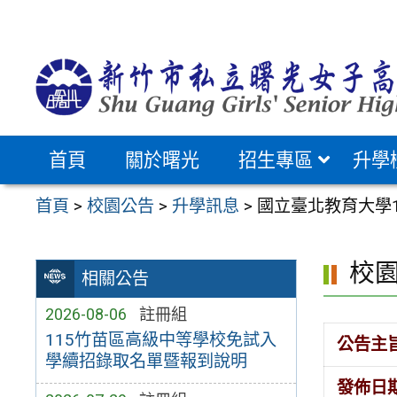
跳
至
主
要
內
容
首頁
關於曙光
招生專區
升學
區
首頁
>
校園公告
>
升學訊息
>
國立臺北教育大學
校
相關公告
2026-08-06
註冊組
115竹苗區高級中等學校免試入
公告主
學續招錄取名單暨報到說明
發佈日