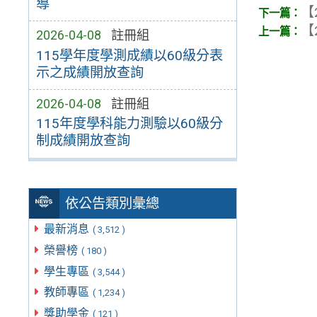
導
【
【
2026-04-08
註冊組
115學年度學測成績以60級分表
示之成績開放查詢
2026-04-08
註冊組
115年度學科能力測驗以60級分
制成績開放查詢
依公告類別彙總
最新消息
( 3,512 )
榮譽榜
( 180 )
學生專區
( 3,544 )
教師專區
( 1,234 )
獎助學金
( 121 )