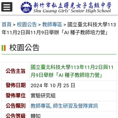
跳
至
選
主
單
首頁
>
校園公告
>
教師專區
>
國立臺北科技大學113
要
年11月2日與11月9日舉辦「AI 種子教師培力營」
內
容
校園公告
區
國立臺北科技大學113年11月2日與11
公告主旨
月9日舉辦「AI 種子教師培力營」
發佈日期
2024 年 10 月 25 日
發佈單位
實驗研究組
公告類別
教師專區
,
師生研習及營隊資訊
公告等級
轉知