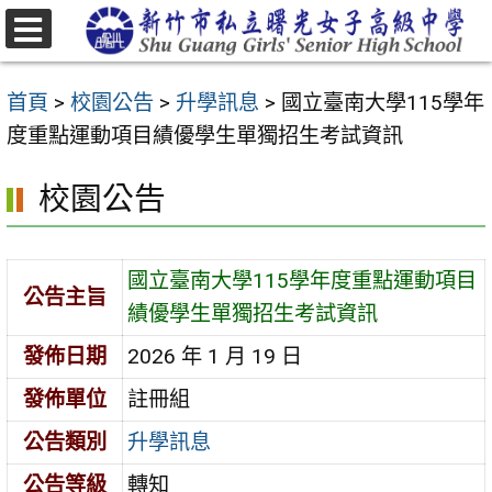
跳
至
選
主
單
首頁
>
校園公告
>
升學訊息
>
國立臺南大學115學年
要
度重點運動項目績優學生單獨招生考試資訊
內
容
校園公告
區
國立臺南大學115學年度重點運動項目
公告主旨
績優學生單獨招生考試資訊
發佈日期
2026 年 1 月 19 日
發佈單位
註冊組
公告類別
升學訊息
公告等級
轉知