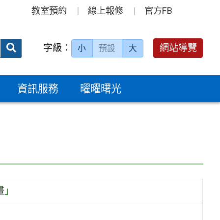
教室預約
線上報修
官方FB
送出
字級：
網站導覽
小
預設
大
搜
尋：
資訊服務
曜曜曙光
畫」