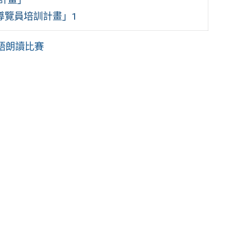
語導覽員培訓計畫」1
語朗讀比賽