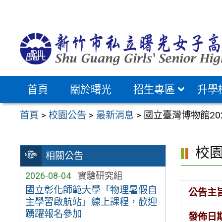
跳
至
主
要
內
容
首頁
關於曙光
招生專區
升學
區
首頁
>
校園公告
>
最新消息
>
國立臺灣博物館2
校
相關公告
2026-08-04
實驗研究組
國立彰化師範大學「物理暑假自
公告主
主學習啟航站」線上課程，歡迎
踴躍報名參加
發佈日