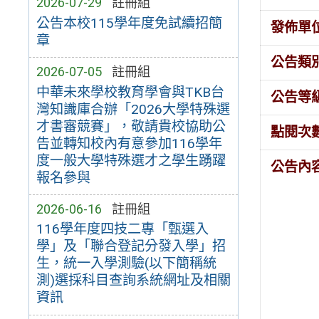
2026-07-29
註冊組
公告本校115學年度免試續招簡
發佈單
章
公告類
2026-07-05
註冊組
中華未來學校教育學會與TKB台
公告等
灣知識庫合辦「2026大學特殊選
才書審競賽」，敬請貴校協助公
點閱次
告並轉知校內有意參加116學年
度一般大學特殊選才之學生踴躍
公告內
報名參與
2026-06-16
註冊組
116學年度四技二專「甄選入
學」及「聯合登記分發入學」招
生，統一入學測驗(以下簡稱統
測)選採科目查詢系統網址及相關
資訊