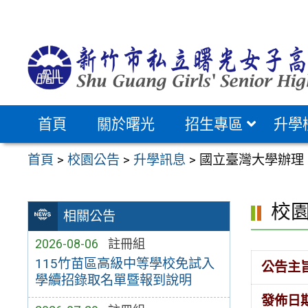
跳
至
主
要
內
容
首頁
關於曙光
招生專區
升學
區
首頁
>
校園公告
>
升學訊息
>
國立臺灣大學辦理
校
相關公告
2026-08-06
註冊組
115竹苗區高級中等學校免試入
公告主
學續招錄取名單暨報到說明
發佈日