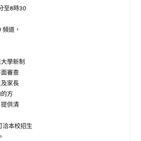
分至8時30
U 頻道，
來大學新制
書面審查
生及家長
動的方
，提供清
可洽本校招生
。