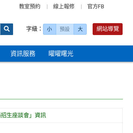
教室預約
線上報修
官方FB
送出
字級：
網站導覽
小
預設
大
搜
尋：
資訊服務
曜曜曙光
播招生座談會」資訊