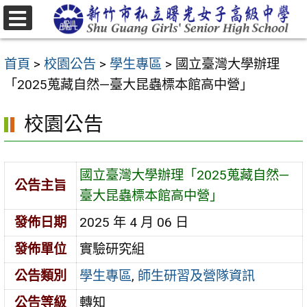
跳
至
選
主
單
首頁
>
校園公告
>
學生專區
>
國立臺灣大學辦理
要
「2025蒐藏自然—臺大昆蟲標本館高中營」
內
容
校園公告
區
國立臺灣大學辦理「2025蒐藏自然—
公告主旨
臺大昆蟲標本館高中營」
發佈日期
2025 年 4 月 06 日
發佈單位
實驗研究組
公告類別
學生專區
,
師生研習及營隊資訊
公告等級
轉知