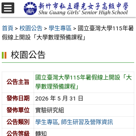
跳
至
選
主
單
首頁
>
校園公告
>
學生專區
>
國立臺灣大學115年暑
要
假線上開設「大學數理預備課程」
內
容
校園公告
區
國立臺灣大學115年暑假線上開設「大
公告主旨
學數理預備課程」
發佈日期
2026 年 5 月 31 日
發佈單位
實驗研究組
公告類別
學生專區
,
師生研習及營隊資訊
公告等級
轉知