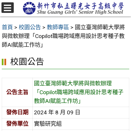
跳
至
選
主
單
首頁
>
校園公告
>
教師專區
>
國立臺灣師範大學將
要
與微軟辦理「Copilot職場跨域應用設計思考種子教
內
師AI賦能工作坊」
容
區
校園公告
國立臺灣師範大學將與微軟辦理
公告主旨
「Copilot職場跨域應用設計思考種子
教師AI賦能工作坊」
發佈日期
2024 年 8 月 09 日
發佈單位
實驗研究組