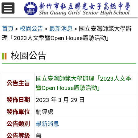
跳
至
選
主
單
首頁
>
校園公告
>
最新消息
>
國立臺灣師範大學辦
要
理「2023人文季暨Open House體驗活動」
內
容
校園公告
區
國立臺灣師範大學辦理「2023人文季
公告主旨
暨Open House體驗活動」
發佈日期
2023 年 3 月 29 日
發佈單位
輔導處
公告類別
最新消息
公告等級
無