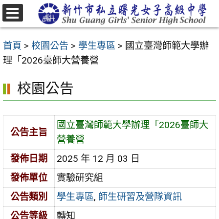
跳
至
選
主
單
首頁
>
校園公告
>
學生專區
>
國立臺灣師範大學辦
要
理「2026臺師大營養營
內
容
校園公告
區
國立臺灣師範大學辦理「2026臺師大
公告主旨
營養營
發佈日期
2025 年 12 月 03 日
發佈單位
實驗研究組
公告類別
學生專區
,
師生研習及營隊資訊
公告等級
轉知