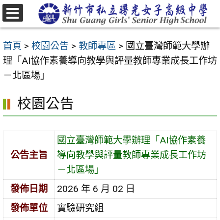
跳
至
選
主
單
首頁
>
校園公告
>
教師專區
>
國立臺灣師範大學辦
要
理「AI協作素養導向教學與評量教師專業成長工作坊
內
－北區場」
容
區
校園公告
國立臺灣師範大學辦理「AI協作素養
公告主旨
導向教學與評量教師專業成長工作坊
－北區場」
發佈日期
2026 年 6 月 02 日
發佈單位
實驗研究組