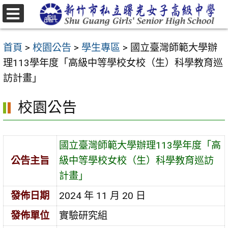
跳
至
選
主
單
首頁
>
校園公告
>
學生專區
>
國立臺灣師範大學辦
要
理113學年度「高級中等學校女校（生）科學教育巡
內
訪計畫」
容
區
校園公告
國立臺灣師範大學辦理113學年度「高
公告主旨
級中等學校女校（生）科學教育巡訪
計畫」
發佈日期
2024 年 11 月 20 日
發佈單位
實驗研究組