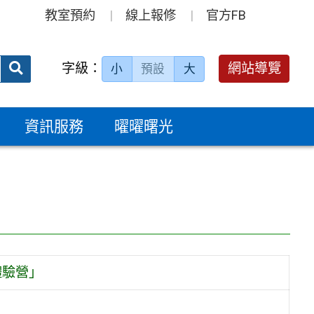
教室預約
線上報修
官方FB
送出
字級：
網站導覽
小
預設
大
搜
尋：
資訊服務
曜曜曙光
體驗營」