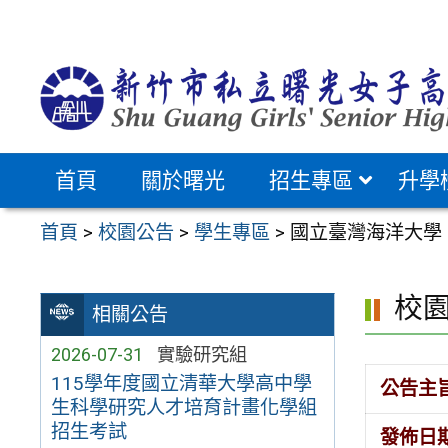
跳
至
主
要
內
容
首頁
關於曙光
招生專區
升學
區
首頁
>
校園公告
>
學生專區
>
國立臺灣海洋大學
校
相關公告
2026-07-31
實驗研究組
115學年度國立清華大學高中學
公告主
生科學研究人才培育計畫化學組
招生考試
發佈日