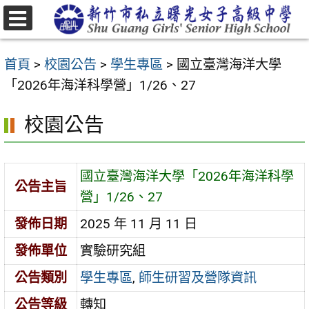
跳
至
選
主
單
首頁
>
校園公告
>
學生專區
>
國立臺灣海洋大學
要
「2026年海洋科學營」1/26、27
內
容
校園公告
區
國立臺灣海洋大學「2026年海洋科學
公告主旨
營」1/26、27
發佈日期
2025 年 11 月 11 日
發佈單位
實驗研究組
公告類別
學生專區
,
師生研習及營隊資訊
公告等級
轉知