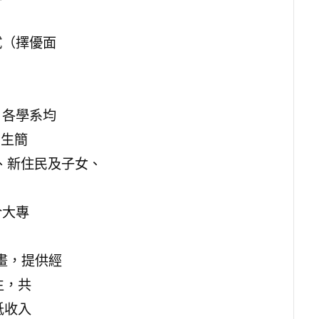
試（擇優面
。各學系均
招生簡
、新住民及子女、
合大專
計畫，提供經
生，共
低收入