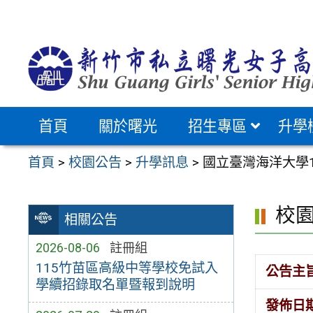
跳
至
主
要
內
容
首頁
關於曙光
招生專區
升學
區
首頁
>
校園公告
>
升學訊息
>
國立臺灣海洋大學
校
相關公告
2026-08-06
註冊組
115竹苗區高級中等學校免試入
公告主
學續招錄取名單暨報到說明
發佈日