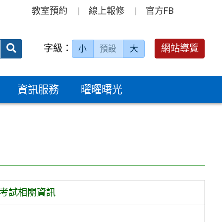
教室預約
線上報修
官方FB
送出
字級：
網站導覽
小
預設
大
搜
尋：
資訊服務
曜曜曙光
生考試相關資訊