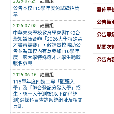
2026-07-29
註冊組
公告本校115學年度免試續招簡
發佈單
章
公告類
2026-07-05
註冊組
中華未來學校教育學會與TKB台
公告等
灣知識庫合辦「2026大學特殊選
才書審競賽」，敬請貴校協助公
點閱次
告並轉知校內有意參加116學年
度一般大學特殊選才之學生踴躍
公告內
報名參與
2026-06-16
註冊組
116學年度四技二專「甄選入
學」及「聯合登記分發入學」招
生，統一入學測驗(以下簡稱統
測)選採科目查詢系統網址及相關
資訊