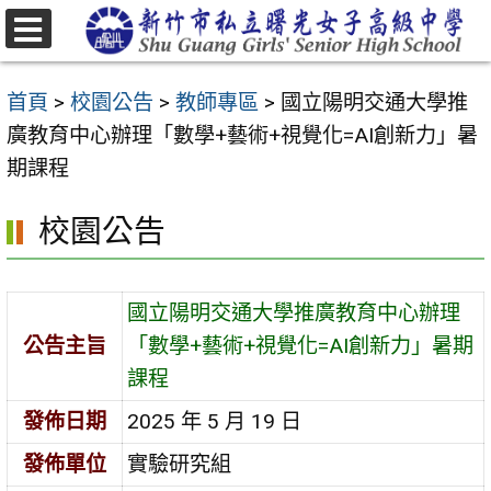
跳
至
選
主
單
首頁
>
校園公告
>
教師專區
>
國立陽明交通大學推
要
廣教育中心辦理「數學+藝術+視覺化=AI創新力」暑
內
期課程
容
區
校園公告
國立陽明交通大學推廣教育中心辦理
公告主旨
「數學+藝術+視覺化=AI創新力」暑期
課程
發佈日期
2025 年 5 月 19 日
發佈單位
實驗研究組