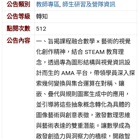
公告類別
教師專區
,
師生研習及營隊資訊
公告等級
轉知
點閱次數
512
公告內容
一、旨揭課程融合數學 × 藝術的視覺
化創作精神，結合 STEAM 教育理
念，透過專為圖形結構與視覺資訊設
計而生的 AMA 平台，帶領學員深入探
索幾何變換與集合運算在對稱、鑲
嵌、疊代與規則圖案生成中的應用，
並引導將這些抽象概念轉化為具體的
圖像藝術與創意表徵，激發數理思維
與藝術表達的雙重潛能。讓數學成為
啟發創造力與洞察力的橋樑，開啟智