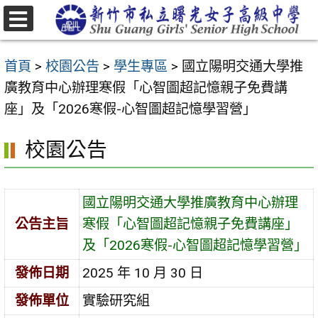
跳
至
選
主
單
首頁
>
校園公告
>
學生專區
>
國立陽明交通大學推
要
廣教育中心辦理寒假「心智圖超記憶親子免費講
內
座」及「2026寒假-心智圖超記憶學習營」
容
區
校園公告
國立陽明交通大學推廣教育中心辦理
公告主旨
寒假「心智圖超記憶親子免費講座」
及「2026寒假-心智圖超記憶學習營」
發佈日期
2025 年 10 月 30 日
發佈單位
實驗研究組