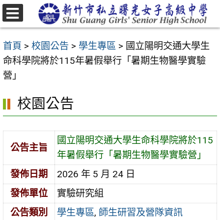
跳
至
選
主
單
首頁
>
校園公告
>
學生專區
>
國立陽明交通大學生
要
命科學院將於115年暑假舉行「暑期生物醫學實驗
內
營」
容
區
校園公告
國立陽明交通大學生命科學院將於115
公告主旨
年暑假舉行「暑期生物醫學實驗營」
發佈日期
2026 年 5 月 24 日
發佈單位
實驗研究組
公告類別
學生專區
,
師生研習及營隊資訊